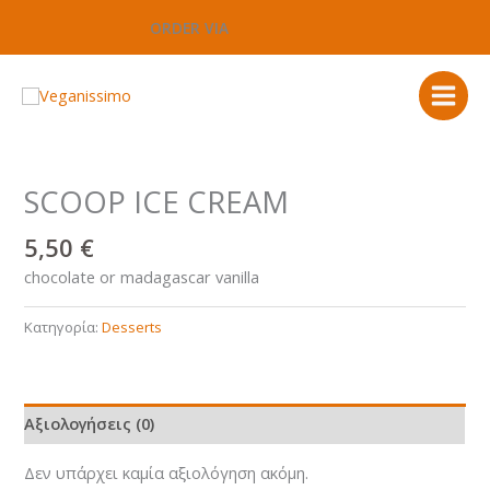
Μετάβαση
ORDER VIA
στο
περιεχόμενο
SCOOP ICE CREAM
5,50
€
chocolate or madagascar vanilla
Κατηγορία:
Desserts
Αξιολογήσεις (0)
Δεν υπάρχει καμία αξιολόγηση ακόμη.