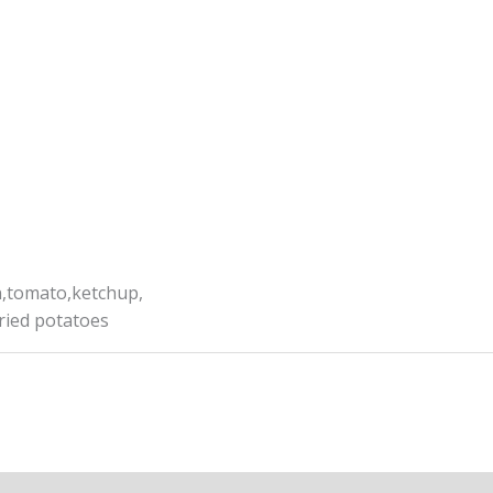
L
n,tomato,ketchup,
ried potatoes